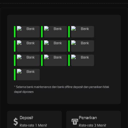
* Selama bank maintenance dan bank offline deposit dan penarikan tidak
dapat diproses
Deposit
Penarikan
Rata-rata 1 Menit
Rata-rata 3 Menit