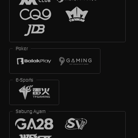
Poker
E-Sports
Sabung Ayam