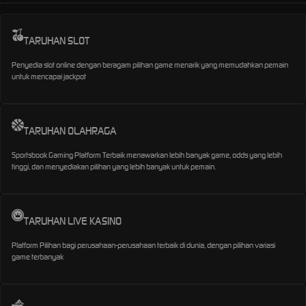
TARUHAN SLOT
Penyedia slot online dengan beragam pilihan game menarik yang memudahkan pemain
untuk mencapai jackpot
TARUHAN OLAHRAGA
Sportsbook Gaming Platform Terbaik menawarkan lebih banyak game, odds yang lebih
tinggi, dan menyediakan pilihan yang lebih banyak untuk pemain.
TARUHAN LIVE KASINO
Platform Pilihan bagi perusahaan-perusahaan terbaik di dunia, dengan pilihan variasi
game terbanyak