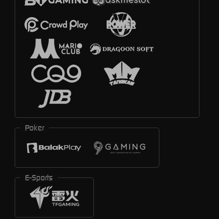
Poker
E-Sports