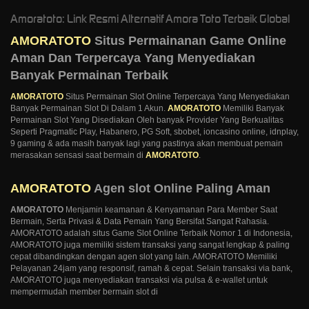
Amoratoto: Link Resmi Alternatif Amora Toto Terbaik Global
AMORATOTO
Situs Permainanan Game Online
Aman Dan Terpercaya Yang Menyediakan
Banyak Permainan Terbaik
AMORATOTO
Situs Permainan Slot Online Terpercaya Yang Menyediakan
Banyak Permainan Slot Di Dalam 1 Akun.
AMORATOTO
Memiliki Banyak
Permainan Slot Yang Disediakan Oleh banyak Provider Yang Berkualitas
Seperti Pragmatic Play, Habanero, PG Soft, sbobet, ioncasino online, idnplay,
9 gaming & ada masih banyak lagi yang pastinya akan membuat pemain
merasakan sensasi saat bermain di
AMORATOTO
.
AMORATOTO
Agen slot Online Paling Aman
AMORATOTO
Menjamin keamanan & Kenyamanan Para Member Saat
Bermain, Serta Privasi & Data Pemain Yang Bersifat Sangat Rahasia.
AMORATOTO adalah situs Game Slot Online Terbaik Nomor 1 di Indonesia,
AMORATOTO juga memiliki sistem transaksi yang sangat lengkap & paling
cepat dibandingkan dengan agen slot yang lain. AMORATOTO Memiliki
Pelayanan 24jam yang responsif, ramah & cepat. Selain transaksi via bank,
AMORATOTO juga menyediakan transaksi via pulsa & e-wallet untuk
mempermudah member bermain slot di