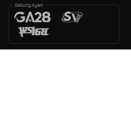
Sabung Ayam