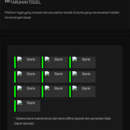
TARUHAN TOGEL
Platform togel yang menarik dari perusahan terbaik di dunia yang menawarkan hadiah
kemenangan besar
* Selama bank maintenance dan bank offline deposit dan penarikan tidak
dapat diproses