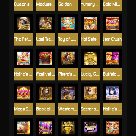
Queen's Bow
Medusa’s Blessing
Golden Kitty
Yummy Kitchen
Gold Mine Rush
The Fates of Sisters
Lost Treasure
Toy of Legend
Hot Safari Run
Jam Crush
Hottie’s Vacation
Festival of the Dead
Pirate's Treasure
Lucky Goldbar
Buffalo Begins
Mega Sevens
Book of Pharaoh
Western Sherrif
Secret of Goddess
Hottie’s Paradise