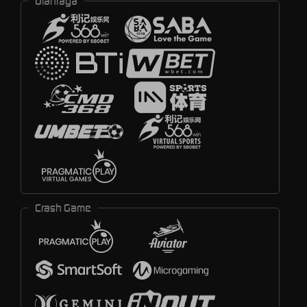
Olahraga
Crash Game