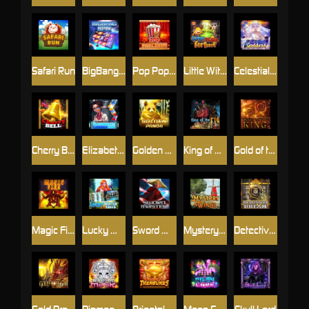
Safari Run
BigBang Spin
Pop Popcorns
Little Witch's Fortune
Celestial Goddess
Cherry Bell
Elizabeth Lab
Golden Panda
King of Pig
Gold of the King
Magic Fire
Lucky Waterfalls
Sword Master
Mystery Wind
Detective’s Dream