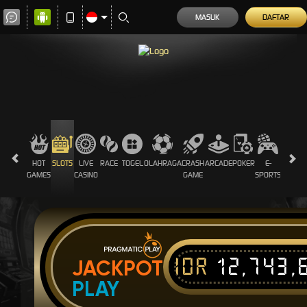
MASUK
DAFTAR
HOT
SLOTS
LIVE
RACE
TOGEL
OLAHRAGA
CRASH
ARCADE
POKER
E-
SABUN
GAMES
CASINO
GAME
SPORTS
AYAM
IDR
12,743,
JACKPOT
PLAY