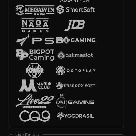
Live Casino