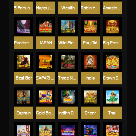
5 Fortune Dragon
Happy Lantern
Wealth
Robin Hood
Amazing Thailand
Panther Moon
JAPAN
Wild Elements
Pay Dirt
Big Prosperity
Best Bet
SAFARI Heat
Three Kingdoms
India
Crown Of Fire
Captain
Gold Bonanza
Indihn Dkehming
Orient
Thai