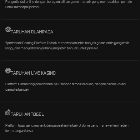
Penyedia slot online dengan beragam pilihan game menarik yang memudahkan pemain
untuk mencapai jackpot
TARUHAN OLAHRAGA
Sportsbook Gaming Platform Terbaik menawarkan lebih banyak game, odds yang lebih
tinggi, dan menyediakan pilihan yang lebih banyak untuk pemain.
TARUHAN LIVE KASINO
Platform Pilihan bagi perusahaan-perusahaan terbaik di dunia, dengan pilihan variasi
game terbanyak
TARUHAN TOGEL
Platform togel yang menarik dari perusahan terbaik di dunia yang menawarkan hadiah
kemenangan besar