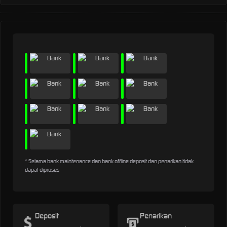
* Selama bank maintenance dan bank offline deposit dan penarikan tidak
dapat diproses
Deposit
Penarikan