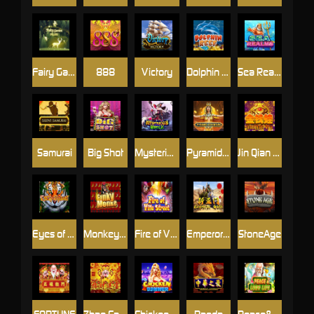
Fairy Garden
888
Victory
Dolphin Reef
Sea Realms
Samurai
Big Shot
Mysterious Witch
Pyramid Adventure
Jin Qian Wa
Eyes of Fortune
Monkey Slots
Fire of Villa Street
Emperor Gate
StoneAge