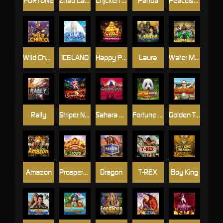
FORTUNE
Zhao Cai Jin Bao
Chjcken Djnner
Panda
Peace&Long Life
Wild Chuco
ICELAND
Happy Prosperous
Laura
Water Margin
Rally
Striper Night
Sahara Gold
Fortune Panda
Golden Tour
Amazon
Prosperous Lions
Dragon
T-REX
Boy King