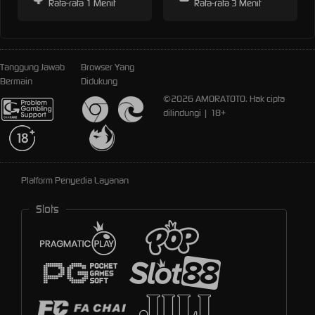
Rata-rata 1 Menit
Rata-rata 3 Menit
Tanggung Jawab
Browser Yang
Bermain
Didukung
©2026 AMORATOTO. Hak cipta
dilindungi | 18+
Platform Penyedia Layanan
Slots