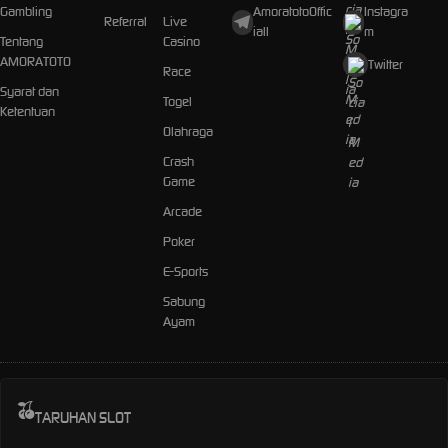
Gambling
AmoratotoOffic
Instagra
Referral
Live
iall
m
Tentang
Casino
AMORATOTO
Twitter
Race
Syarat dan
Togel
Ketentuan
Olahraga
Crash
Game
Arcade
Poker
E-Sports
Sabung
Ayam
TARUHAN SLOT