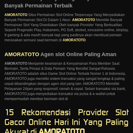
Banyak Permainan Terbaik
AMORATOTO
Situs Permainan Slot Online Terpercaya Yang Menyediakan
Banyak Permainan Slot Di Dalam 1 Akun.
AMORATOTO
Memiliki Banyak
Permainan Slot Yang Disediakan Oleh banyak Provider Yang Berkualitas
Seperti Pragmatic Play, Habanero, PG Soft, sbobet, ioncasino online, idnplay,
9 gaming & ada masih banyak lagi yang pastinya akan membuat pemain
merasakan sensasi saat bermain di
AMORATOTO
.
AMORATOTO
Agen slot Online Paling Aman
AMORATOTO
Menjamin keamanan & Kenyamanan Para Member Saat
Bermain, Serta Privasi & Data Pemain Yang Bersifat Sangat Rahasia.
AMORATOTO adalah situs Game Slot Online Terbaik Nomor 1 di Indonesia,
AMORATOTO juga memiliki sistem transaksi yang sangat lengkap & paling
cepat dibandingkan dengan agen slot yang lain. AMORATOTO Memiliki
Pelayanan 24jam yang responsif, ramah & cepat. Selain transaksi via bank,
AMORATOTO juga menyediakan transaksi via pulsa & e-wallet untuk
mempermudah member bermain slot di
15 Rekomendasi Provider Slot
Gacor Online Hari Ini Yang Paling
Akurat di
AMORATOTO