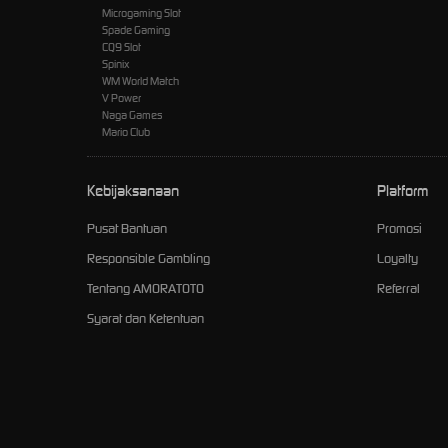
Microgaming Slot
Spade Gaming
CQ9 Slot
Spinix
WM World Match
V Power
Naga Games
Mario Club
Kebijaksanaan
Platform
Pusat Bantuan
Promosi
Responsible Gambling
Loyalty
Tentang AMORATOTO
Referral
Syarat dan Ketentuan