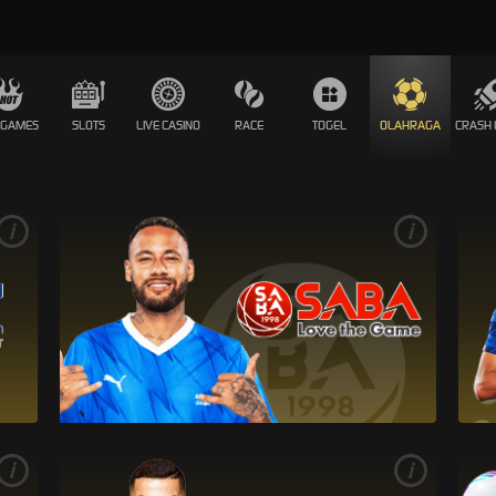
 GAMES
SLOTS
LIVE CASINO
RACE
TOGEL
OLAHRAGA
CRASH
i
i
i
i