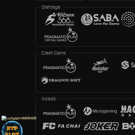
Olahraga
Crash Game
Arcade