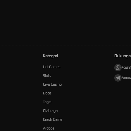
Kategori
Dukunga
Hot Games
+628
Slots
Amorat
Live Casino
Race
Togel
Olahraga
Crash Game
Arcade