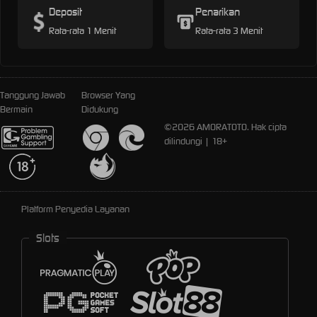
Deposit
Penarikan
Rata-rata 1 Menit
Rata-rata 3 Menit
Tanggung Jawab
Browser Yang
Bermain
Didukung
©2026 AMORATOTO. Hak cipta
dilindungi | 18+
Platform Penyedia Layanan
Slots