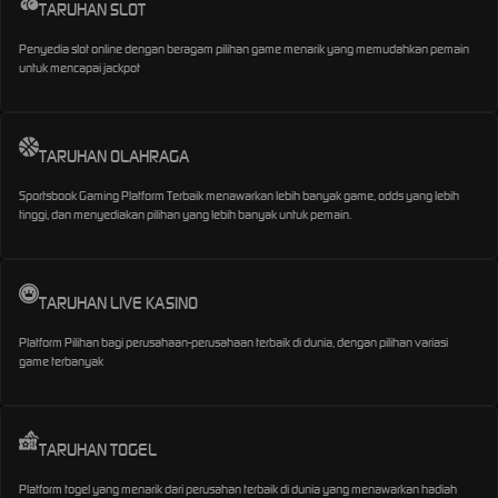
TARUHAN SLOT
Penyedia slot online dengan beragam pilihan game menarik yang memudahkan pemain
untuk mencapai jackpot
TARUHAN OLAHRAGA
Sportsbook Gaming Platform Terbaik menawarkan lebih banyak game, odds yang lebih
tinggi, dan menyediakan pilihan yang lebih banyak untuk pemain.
TARUHAN LIVE KASINO
Platform Pilihan bagi perusahaan-perusahaan terbaik di dunia, dengan pilihan variasi
game terbanyak
TARUHAN TOGEL
Platform togel yang menarik dari perusahan terbaik di dunia yang menawarkan hadiah