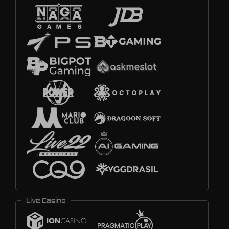
Live Casino