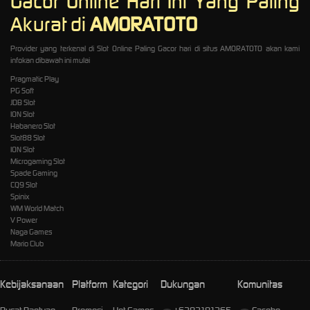
Gacor Online Hari Ini Yang Paling
Akurat di
AMORATOTO
Provider yang terkenal di Slot Online Paling Gacor hari di situs AMORATOTO akan kami
infokan dibawah ini mulai
Pragmatic Play
PG Soft
JDB Slot
ION Slot
Habanero Slot
Slot88 Slot
ION Slot
Microgaming Slot
Spade Gaming
CQ9 Slot
Spinix
WM World Match
V Power
Naga Games
Mario Club
Kebijaksanaan
Platform
Kategori
Dukungan
Komunitas