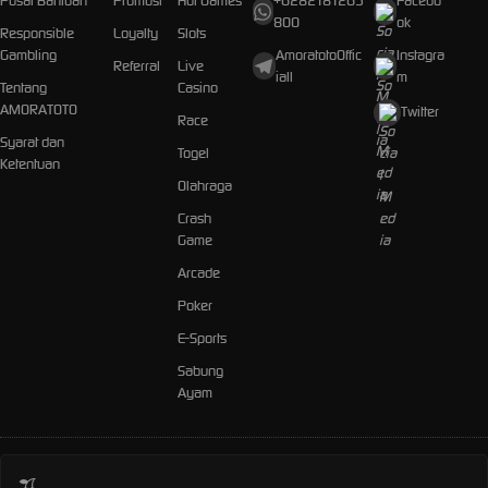
Pusat Bantuan
Promosi
Hot Games
+6282181265
Facebo
800
ok
Responsible
Loyalty
Slots
Gambling
AmoratotoOffic
Instagra
Referral
Live
iall
m
Tentang
Casino
AMORATOTO
Twitter
Race
Syarat dan
Togel
Ketentuan
Olahraga
Crash
Game
Arcade
Poker
E-Sports
Sabung
Ayam