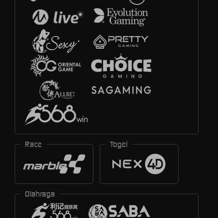
Race
Togel
Olahraga