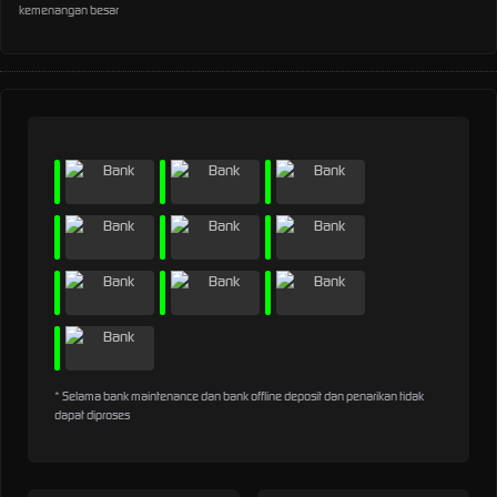
kemenangan besar
* Selama bank maintenance dan bank offline deposit dan penarikan tidak
dapat diproses