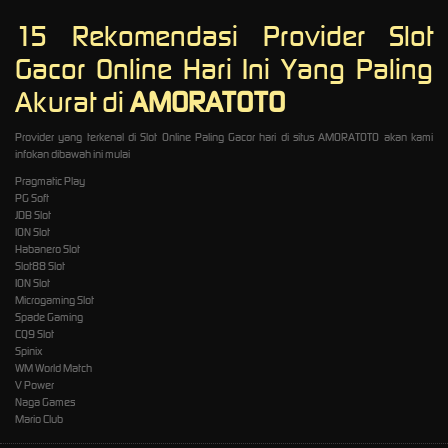
15 Rekomendasi Provider Slot
Gacor Online Hari Ini Yang Paling
Akurat di
AMORATOTO
Provider yang terkenal di Slot Online Paling Gacor hari di situs AMORATOTO akan kami
infokan dibawah ini mulai
Pragmatic Play
PG Soft
JDB Slot
ION Slot
Habanero Slot
Slot88 Slot
ION Slot
Microgaming Slot
Spade Gaming
CQ9 Slot
Spinix
WM World Match
V Power
Naga Games
Mario Club