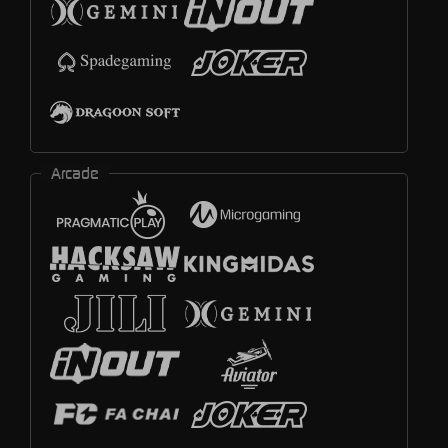
Arcade