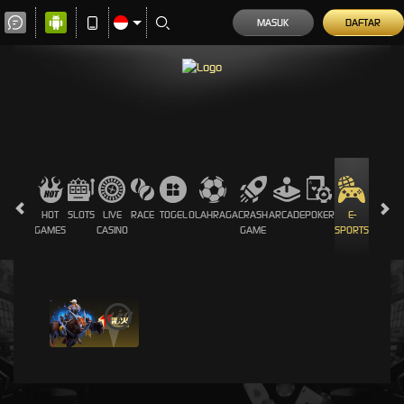
MASUK
DAFTAR
HOT
SLOTS
LIVE
RACE
TOGEL
OLAHRAGA
CRASH
ARCADE
POKER
E-
SABUN
GAMES
CASINO
GAME
SPORTS
AYAM
i