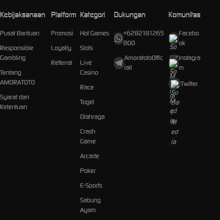
Kebijaksanaan
Platform
Kategori
Dukungan
Komunitas
Pusat Bantuan
Promosi
Hot Games
+6282181265
Facebo
800
ok
Responsible
Loyalty
Slots
Gambling
AmoratotoOffic
Instagra
Referral
Live
iall
m
Tentang
Casino
AMORATOTO
Twitter
Race
Syarat dan
Togel
Ketentuan
Olahraga
Crash
Game
Arcade
Poker
E-Sports
Sabung
Ayam