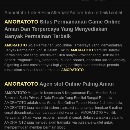
Amoratoto: Link Resmi Alternatif Amora Toto Terbaik Global
AMORATOTO
Situs Permainanan Game Online
Aman Dan Terpercaya Yang Menyediakan
Banyak Permainan Terbaik
AMORATOTO
Situs Permainan Slot Online Terpercaya Yang Menyediakan
Banyak Permainan Slot Di Dalam 1 Akun.
AMORATOTO
Memiliki Banyak
Permainan Slot Yang Disediakan Oleh banyak Provider Yang Berkualitas
Seperti Pragmatic Play, Habanero, PG Soft, sbobet, ioncasino online, idnplay,
9 gaming & ada masih banyak lagi yang pastinya akan membuat pemain
merasakan sensasi saat bermain di
AMORATOTO
.
AMORATOTO
Agen slot Online Paling Aman
AMORATOTO
Menjamin keamanan & Kenyamanan Para Member Saat
Bermain, Serta Privasi & Data Pemain Yang Bersifat Sangat Rahasia.
AMORATOTO adalah situs Game Slot Online Terbaik Nomor 1 di Indonesia,
AMORATOTO juga memiliki sistem transaksi yang sangat lengkap & paling
cepat dibandingkan dengan agen slot yang lain. AMORATOTO Memiliki
Pelayanan 24jam yang responsif, ramah & cepat. Selain transaksi via bank,
AMORATOTO juga menyediakan transaksi via pulsa & e-wallet untuk
mempermudah member bermain slot di