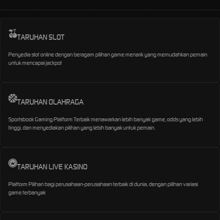
TARUHAN SLOT
Penyedia slot online dengan beragam pilihan game menarik yang memudahkan pemain
untuk mencapai jackpot
TARUHAN OLAHRAGA
Sportsbook Gaming Platform Terbaik menawarkan lebih banyak game, odds yang lebih
tinggi, dan menyediakan pilihan yang lebih banyak untuk pemain.
TARUHAN LIVE KASINO
Platform Pilihan bagi perusahaan-perusahaan terbaik di dunia, dengan pilihan variasi
game terbanyak