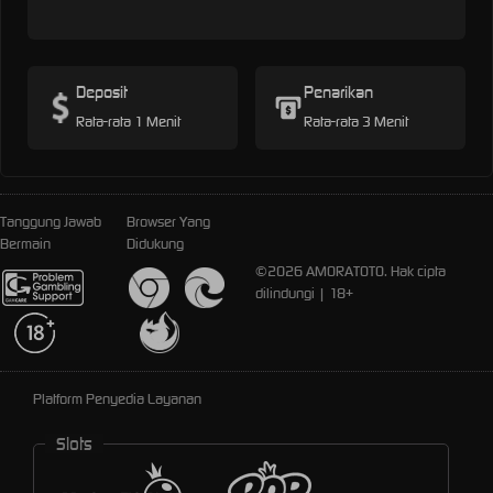
Deposit
Penarikan
Rata-rata 1 Menit
Rata-rata 3 Menit
Tanggung Jawab
Browser Yang
Bermain
Didukung
©2026 AMORATOTO. Hak cipta
dilindungi | 18+
Platform Penyedia Layanan
Slots