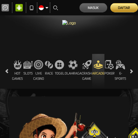
MASUK
DAFTAR
HOT
SLOTS
LIVE
RACE
TOGEL
OLAHRAGA
CRASH
ARCADE
POKER
E-
SABUN
GAMES
CASINO
GAME
SPORTS
AYAM