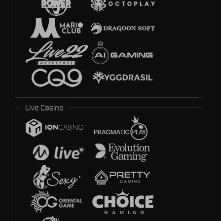
Live Casino