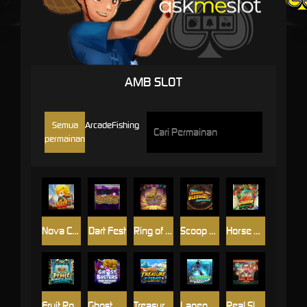
AMB SLOT
Semua
Arcade
Fishing
permainan
Nova Crash : The Legends of Power
Dart Fest
Ring of Hopeful
Scoop Blessing
Horse Racing
Fruit Roulette Slots
Ghost Busters
Treasure of Pirate
Lagend of Shooter
Real Slap