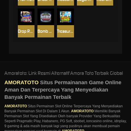
Drop Racing
Bomb Defusal
Treasure Land
Amoratoto: Link Resmi Alternatif Amora Toto Terbaik Global
AMORATOTO
Situs Permainanan Game Online
Aman Dan Terpercaya Yang Menyediakan
Banyak Permainan Terbaik
AMORATOTO
Situs Permainan Slot Online Terpercaya Yang Menyediakan
Banyak Permainan Slot Di Dalam 1 Akun.
AMORATOTO
Memiliki Banyak
Permainan Slot Yang Disediakan Oleh banyak Provider Yang Berkualitas
Seperti Pragmatic Play, Habanero, PG Soft, sbobet, ioncasino online, idnplay,
9 gaming & ada masih banyak lagi yang pastinya akan membuat pemain