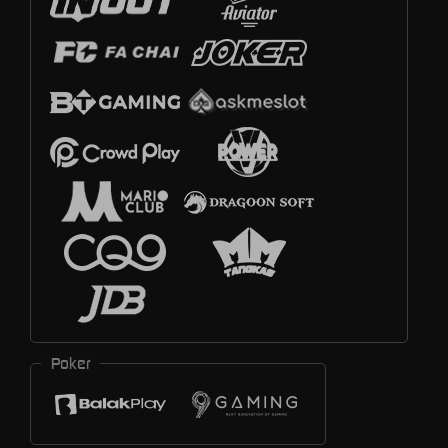
Poker