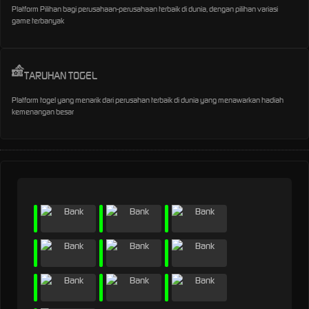
Platform Pilihan bagi perusahaan-perusahaan terbaik di dunia, dengan pilihan variasi
game terbanyak
TARUHAN TOGEL
Platform togel yang menarik dari perusahan terbaik di dunia yang menawarkan hadiah
kemenangan besar