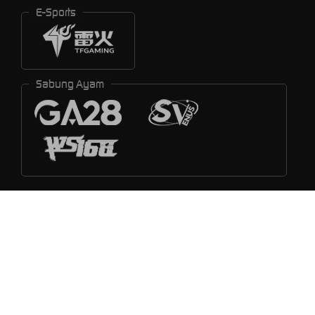
E-Sports
Sabung Ayam