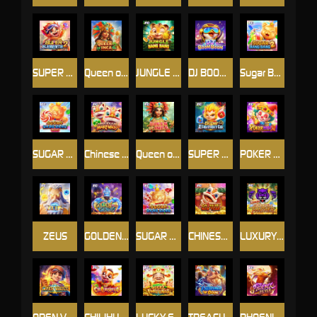
SUPER ELEMENTS 2
Queen of Inca 2
JUNGLE BANG BANG
DJ BOOM BOOM
Sugar Bang Bang 2
SUGAR BANG BANG PLUS
Chinese New Year Moreways
Queen of Inca
SUPER ELEMENTS
POKER WIN 2
ZEUS
GOLDEN GENIE
SUGAR BANG BANG
CHINESE NEW YEAR
LUXURY GOLDEN PANTHER