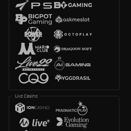
Live Casino