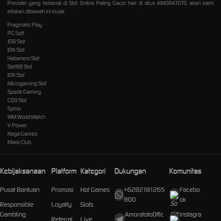
Provider yang terkenal di Slot Online Paling Gacor hari di situs AMORATOTO akan kami
infokan dibawah ini mulai
Pragmatic Play
PG Soft
JDB Slot
ION Slot
Habanero Slot
Slot88 Slot
ION Slot
Microgaming Slot
Spade Gaming
CQ9 Slot
Spinix
WM World Match
V Power
Naga Games
Mario Club
Kebijaksanaan
Platform
Kategori
Dukungan
Komunitas
Pusat Bantuan
Promosi
Hot Games
+6282181265
Facebo
800
ok
Responsible
Loyalty
Slots
Gambling
AmoratotoOffic
Instagra
Referral
Live