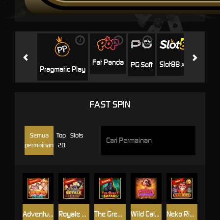
i
i
i
i
i
Facha
Fat Panda
Slot88 x PP
PG Soft
Pragmatic Play
FAST SPIN
Semua
Top
Slots
permainan
20
Adventure To The West
Royale House
The Great Safari
Wild Calavera
Neko Riches