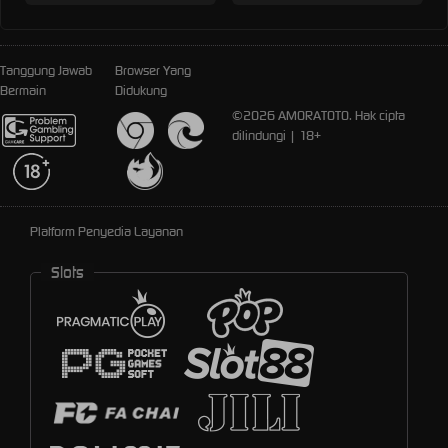
Tanggung Jawab
Browser Yang
Bermain
Didukung
©2026 AMORATOTO. Hak cipta
dilindungi | 18+
Platform Penyedia Layanan
Slots