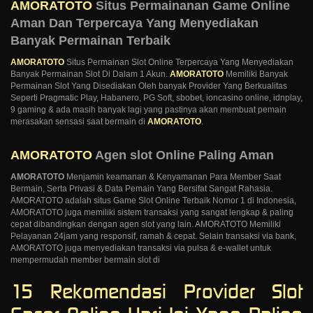
AMORATOTO
Situs Permainanan Game Online
Aman Dan Terpercaya Yang Menyediakan
Banyak Permainan Terbaik
AMORATOTO
Situs Permainan Slot Online Terpercaya Yang Menyediakan
Banyak Permainan Slot Di Dalam 1 Akun.
AMORATOTO
Memiliki Banyak
Permainan Slot Yang Disediakan Oleh banyak Provider Yang Berkualitas
Seperti Pragmatic Play, Habanero, PG Soft, sbobet, ioncasino online, idnplay,
9 gaming & ada masih banyak lagi yang pastinya akan membuat pemain
merasakan sensasi saat bermain di
AMORATOTO
.
AMORATOTO
Agen slot Online Paling Aman
AMORATOTO
Menjamin keamanan & Kenyamanan Para Member Saat
Bermain, Serta Privasi & Data Pemain Yang Bersifat Sangat Rahasia.
AMORATOTO adalah situs Game Slot Online Terbaik Nomor 1 di Indonesia,
AMORATOTO juga memiliki sistem transaksi yang sangat lengkap & paling
cepat dibandingkan dengan agen slot yang lain. AMORATOTO Memiliki
Pelayanan 24jam yang responsif, ramah & cepat. Selain transaksi via bank,
AMORATOTO juga menyediakan transaksi via pulsa & e-wallet untuk
mempermudah member bermain slot di
15 Rekomendasi Provider Slot