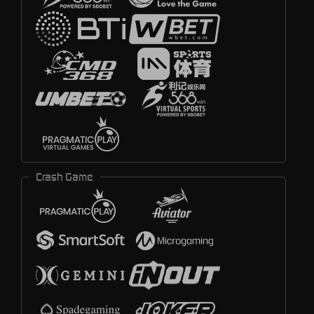
Crash Game