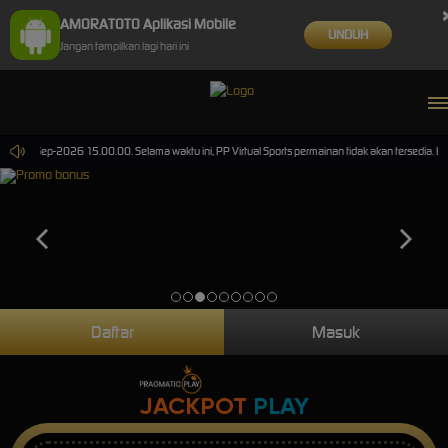
AMORATOTO Aplikasi Mobile
UNDUH
Jangan tampilkan lagi hari ini
ai 30-Sep-2026 15.00.00. Selama waktu ini, PP Virtual Sports permainan tidak akan tersedia. 
Daftar
Masuk
JACKPOT
PLAY